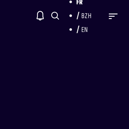
FR
BZH
EN