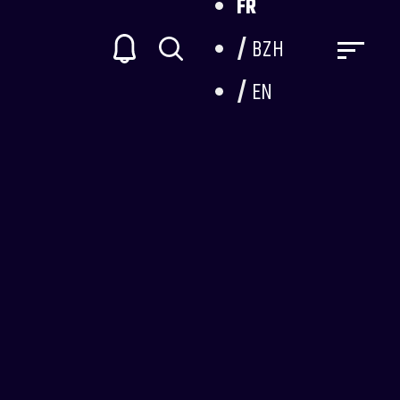
FR
BZH
EN