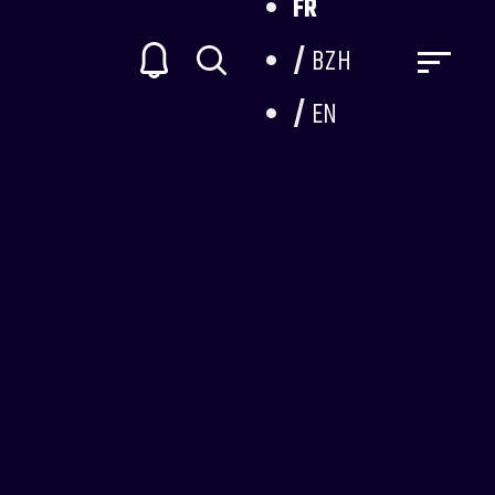
FR
BZH
EN