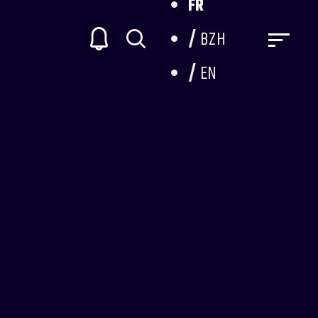
FR
BZH
EN