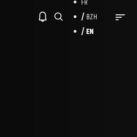
FR
BZH
EN