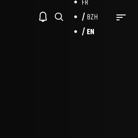
FR
BZH
EN