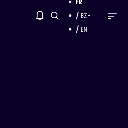
FR
BZH
EN