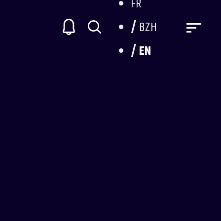
FR
BZH
EN