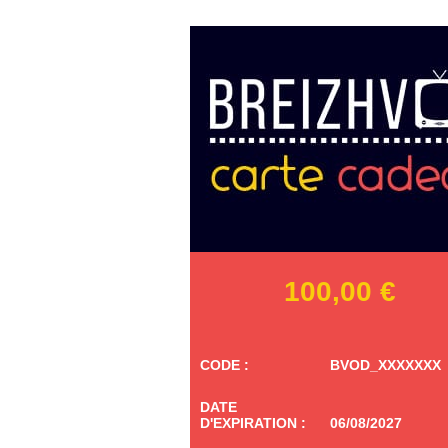
100,00
€
CODE :
BVOD_XXXXXXX
DATE
D'EXPIRATION :
06/08/2027