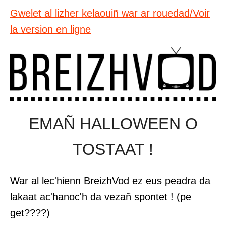
Gwelet al lizher kelaouiñ war ar rouedad/Voir
la version en ligne
EMAÑ HALLOWEEN O
TOSTAAT !
War al lec'hienn BreizhVod ez eus peadra da
lakaat ac'hanoc'h da vezañ spontet ! (pe
get????)