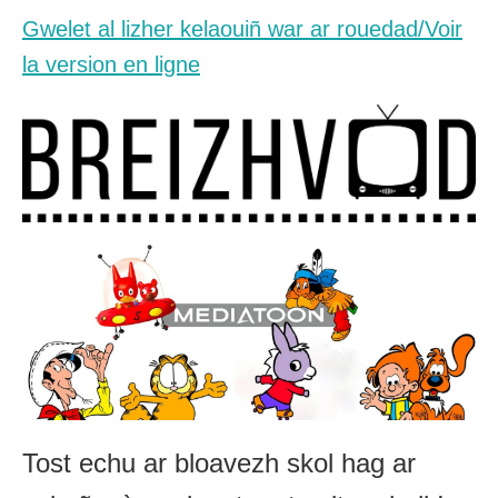
Gwelet al lizher kelaouiñ war ar rouedad/Voir
la version en ligne
Tost echu ar bloavezh skol hag ar