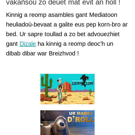
vakañsoù zo deuet mat evit an holl !
Kinnig a reomp asambles gant Mediatoon
heuliadoù-bevaat a galite eus pep korn-bro ar
bed. Ur sapre toullad a zo bet advouezhiet
gant
Dizale
ha kinnig a reomp deoc'h un
dibab dibar war Breizhvod !