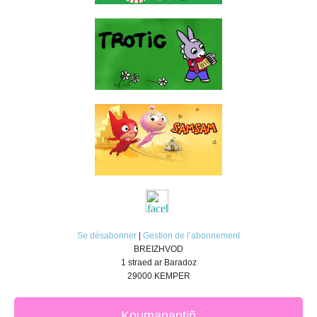
Se désabonner
|
Gestion de l’abonnement
BREIZHVOD
1 straed ar Baradoz
29000 KEMPER
Koumanantiñ